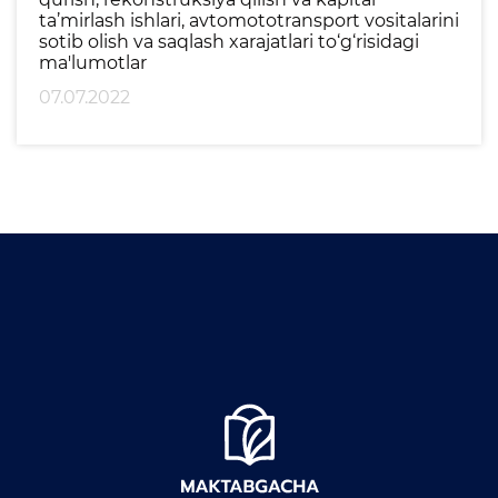
1-sinfga qabul
ta’mirlash ishlari, avtomototransport vositalarini
sotib olish va saqlash xarajatlari to‘g‘risidagi
Elektron shahodatnoma
ma'lumotlar
Raqamli kutubxona
07.07.2022
Yagona elektron tizim
Malaka oshirish
Axborot xizmati
Press-relizlar
OAV biz haqimizda
Ma'ruzalar
Galereya
Videogalereya