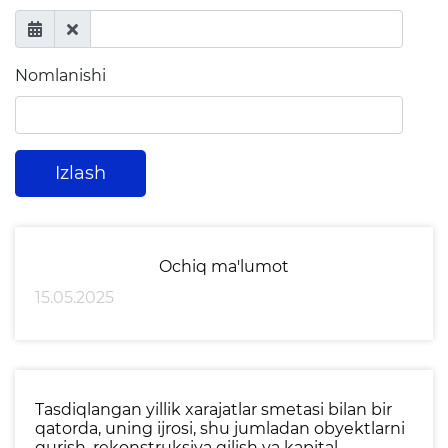
Xalqaro aloqalar
Ochiq majlislar o'tkazish
Nomlanishi
rejalari
Ta'lim
Izlash
Tahliliy ma'lumotlar
Ta'limga doir terminlar
"Kelajak markazlari"
Ochiq ma'lumot
15.05.2025
Hisobotlar
Interaktiv xizmatlar
Tasdiqlangan yillik xarajatlar smetasi bilan bir
Elektron kundalik
qatorda, uning ijrosi, shu jumladan obyektlarni
qurish, rekonstruksiya qilish va kapital