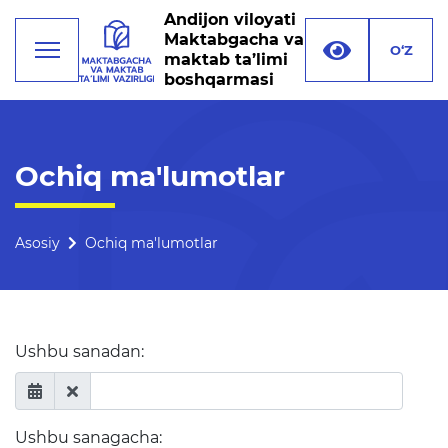
Andijon viloyati
Maktabgacha va
O‘Z
maktab ta’limi
boshqarmasi
Faoliyat
Ochiq ma'lumotlar
Rahbariyat
Boshqarma tuzilmasi
Asosiy
Ochiq ma'lumotlar
Missiya, maqsad va vazifalar
Rekvizitlar
Ushbu sanadan:
Bogʻlanish
O'qituvchilar uchun bo'sh
ish o'rinlari
Ushbu sanagacha: