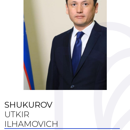
Xalqaro aloqalar
Ochiq majlislar o'tkazish
rejalari
Ta'lim
Tahliliy ma'lumotlar
Ta'limga doir terminlar
"Kelajak markazlari"
Hisobotlar
SHUKUROV
Interaktiv xizmatlar
UTKIR
Elektron kundalik
ILHAMOVICH