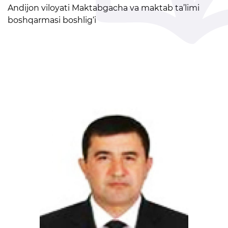
1-sinfga qabul
Andijon viloyati Maktabgacha va maktab ta’limi
boshqarmasi boshlig‘i
Elektron shahodatnoma
Raqamli kutubxona
Yagona elektron tizim
Malaka oshirish
Axborot xizmati
Press-relizlar
OAV biz haqimizda
Ma'ruzalar
Galereya
Videogalereya