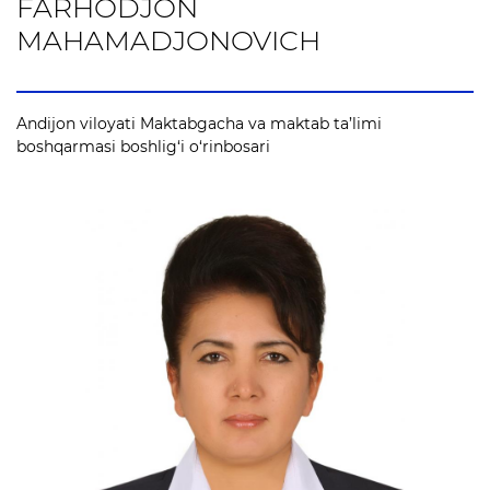
FARHODJON
bo'yicha murojaat
MAHAMADJONOVICH
Andijon viloyati
Maktabgacha va maktab
taʼlimi boshqarmasi
Andijon viloyati Maktabgacha va maktab ta’limi
boshligʻining Korrupsiyaga
boshqarmasi boshlig‘i o‘rinbosari
qarshi kurashish yuzasidan
murojaati
Hujjatlar
Yangiliklar