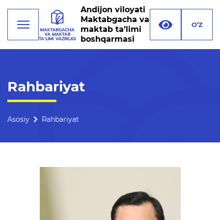
Andijon viloyati
Maktabgacha va
O‘Z
maktab ta’limi
boshqarmasi
Faoliyat
Rahbariyat
Rahbariyat
Boshqarma tuzilmasi
Asosiy
Rahbariyat
Missiya, maqsad va vazifalar
Rekvizitlar
Bogʻlanish
O'qituvchilar uchun bo'sh
ish o'rinlari