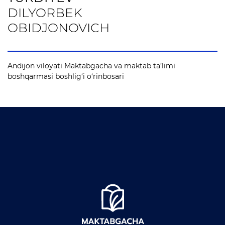
DILYORBEK
OBIDJONOVICH
Andijon viloyati Maktabgacha va maktab ta’limi
boshqarmasi boshlig‘i o‘rinbosari