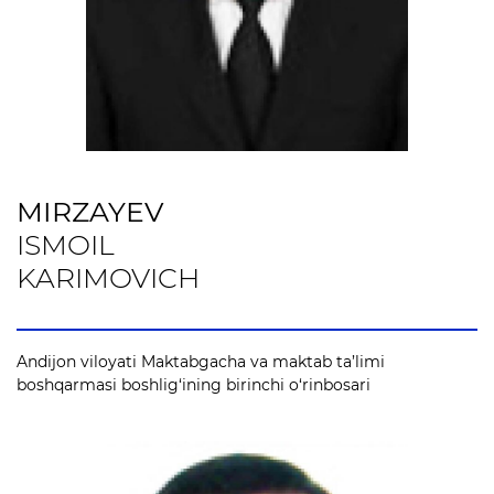
Axborot xizmati
Matbuot anjumanlari
Konferensiyalar
Yordam
MIRZAYEV
Tanlovlar
ISMOIL
Akkreditatsiya
KARIMOVICH
Infografika
E'lonlar
Andijon viloyati Maktabgacha va maktab ta’limi
boshqarmasi boshlig‘ining birinchi o‘rinbosari
Ochiq ma'lumotlar
Ochiq budjet