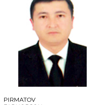
OCHIQ MA'LUMOTLAR (PF-
6247)
Ochiq ma'lumotlar to'plami
Tanlov uchun savollar
ro'yxati
Korrupsiyaga qarshi
kurash
Korrupsiyaga oid targ'ibot
materiallari
Korrupsiyaga qarshi
kurashish bo'yicha idoraviy
hujjatlar
Xodimlarni xatt-
PIRMATOV
harakatlariga oid
korrupsiyani oldini olish