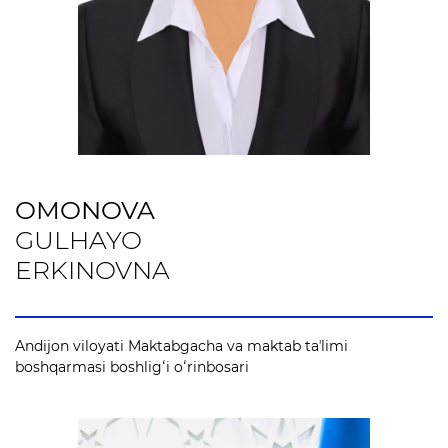
OMONOVA
GULHAYO
ERKINOVNA
Andijon viloyati Maktabgacha va maktab taʼlimi
boshqarmasi boshligʻi oʻrinbosari