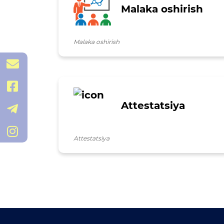
Malaka oshirish
Malaka oshirish
andijonvmmtb@uzedu.uz
@Andmmtb
Attestatsiya
@and_mmtb
/and_mmtb
Attestatsiya