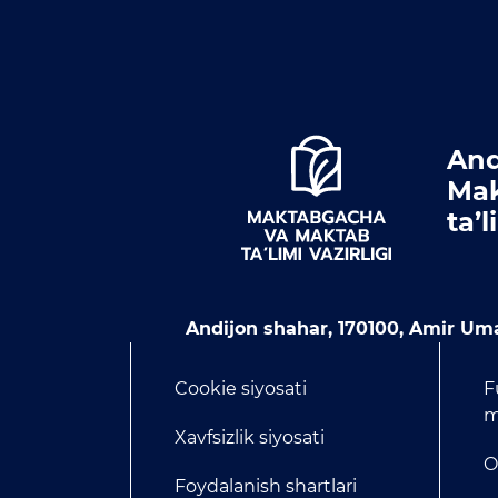
And
Mak
ta’
Andijon shahar, 170100, Amir Uma
Cookie siyosati
F
m
Xavfsizlik siyosati
O
Foydalanish shartlari