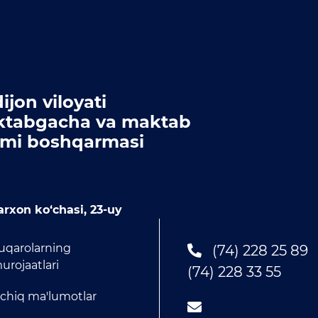
ijon viloyati
tabgacha va maktab
limi boshqarmasi
rxon ko‘chasi, 23-uy
uqarolarning
(74) 228 25 89
urojaatlari
(74) 228 33 55
chiq ma'lumotlar