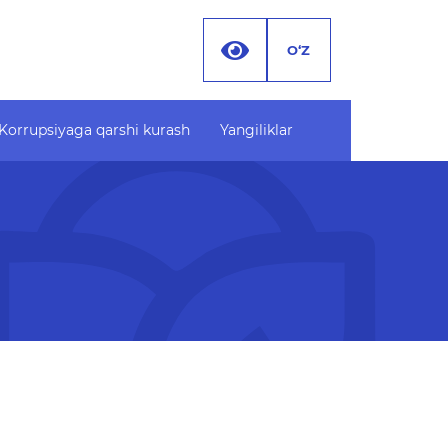
O‘Z
Korrupsiyaga qarshi kurash
Yangiliklar
Korrupsiyaga qarshi
Hujjatlar
kurash
Yangiliklar
Korrupsiyaga oid targ'ibot
R (PF-
materiallari
Korrupsiyaga qarshi
o'plami
kurashish bo'yicha idoraviy
hujjatlar
ar
Xodimlarni xatt-
harakatlariga oid
korrupsiyani oldini olish