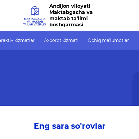
Andijon viloyati
Maktabgacha va
maktab ta’limi
boshqarmasi
eraktiv xizmatlar
Axborot xizmati
Ochiq ma'lumotlar
zmatlar
Axborot xizmati
Ochiq ma'lumotlar
alik
Press-relizlar
Ochiq budjet
OAV biz haqimizda
OCHIQ MA'LUMOTLA
6247)
ahodatnoma
Ma'ruzalar
Ochiq ma'lumotlar t
bxona
Galereya
Tanlov uchun savoll
on tizim
Videogalereya
ro'yxati
Eng sara so'rovlar
sh
Axborot xizmati