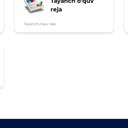
Tayanch o'quv
reja
Tayanch o'quv reja