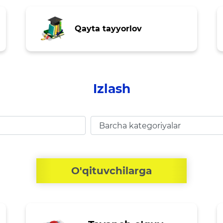
Matbuot anjumanlari
Qayta tayyorlov
Konferensiyalar
Yordam
Tanlovlar
Izlash
Akkreditatsiya
Infografika
E'lonlar
O'qituvchilarga