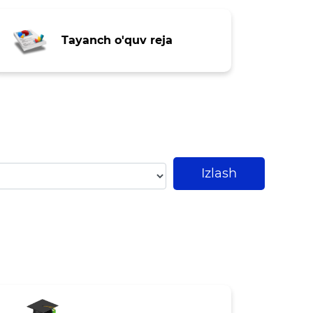
bo'yicha murojaat
Andijon viloyati
Tayanch o'quv reja
Maktabgacha va maktab
taʼlimi boshqarmasi
boshligʻining Korrupsiyaga
qarshi kurashish yuzasidan
murojaati
Izlash