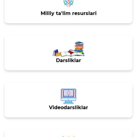
Xalqaro aloqalar
Milliy ta'lim resurslari
Ochiq majlislar o'tkazish
rejalari
Ta'lim
Tahliliy ma'lumotlar
Darsliklar
Ta'limga doir terminlar
"Kelajak markazlari"
Hisobotlar
Videodarsliklar
Interaktiv xizmatlar
Elektron kundalik