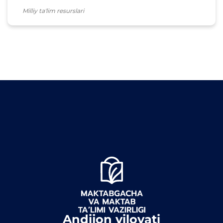
bo'yicha murojaat
Milliy ta'lim resurslari
Andijon viloyati
Maktabgacha va maktab
taʼlimi boshqarmasi
boshligʻining Korrupsiyaga
qarshi kurashish yuzasidan
murojaati
Hujjatlar
Yangiliklar
Andijon viloyati