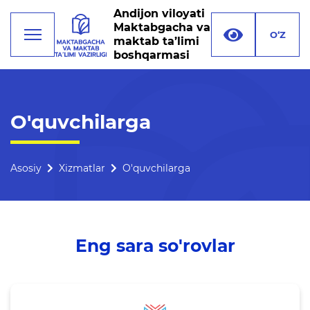
Andijon viloyati
Maktabgacha va
O‘Z
maktab ta’limi
boshqarmasi
Faoliyat
O'quvchilarga
Rahbariyat
Boshqarma tuzilmasi
Asosiy
Xizmatlar
O'quvchilarga
Missiya, maqsad va vazifalar
Rekvizitlar
Eng sara so'rovlar
Bogʻlanish
O'qituvchilar uchun bo'sh
ish o'rinlari