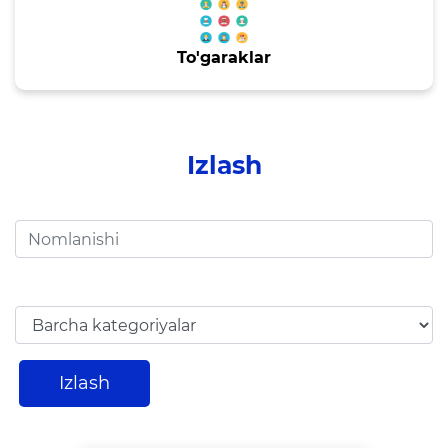
1-sinfga qabul
Elektron shahodatnoma
To'garaklar
Raqamli kutubxona
Yagona elektron tizim
Izlash
Malaka oshirish
Axborot xizmati
Press-relizlar
OAV biz haqimizda
Ma'ruzalar
Izlash
Galereya
Videogalereya